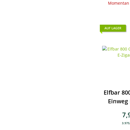
Momentan n
AUF LAGER
Elfbar 80
Einweg 
7,
3.975,