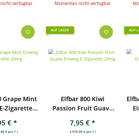
icht verfügbar
Momentan nicht verfügbar
Mo
AUF LAGER
AUF 
0 Grape Mint
Elfbar 800 Kiwi
Elf
E-Zigarette
Passion Fruit Guava
Ei
20mg
Einweg E-Zigarette
95 €
*
7,95 €
*
20mg
00 € pro 1 l
3.975,00 € pro 1 l