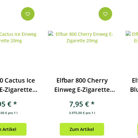
0 Cactus Ice
Elfbar 800 Cherry
El
E-Zigarette
Einweg E-Zigarette
Bl
20mg
20mg
95 €
*
7,95 €
*
00 € pro 1 l
3.975,00 € pro 1 l
 Artikel
Zum Artikel