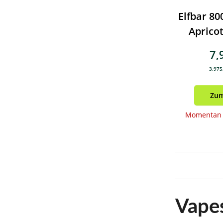
Elfbar 80
Apricot
Zigar
7,
3.975,
Zum
Momentan n
Vapes