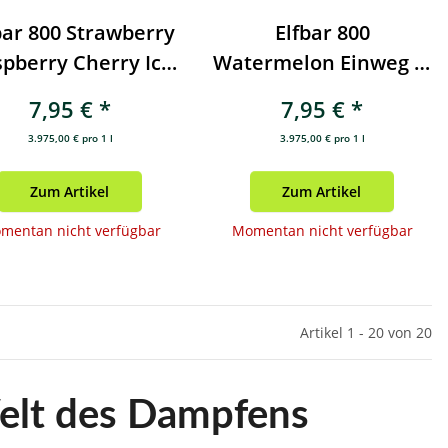
bar 800 Strawberry
Elfbar 800
pberry Cherry Ice
Watermelon Einweg E-
nweg E-Zigarette
Zigarette 20mg
7,95 €
*
7,95 €
*
20mg
3.975,00 € pro 1 l
3.975,00 € pro 1 l
Zum Artikel
Zum Artikel
mentan nicht verfügbar
Momentan nicht verfügbar
Artikel 1 - 20 von 20
Welt des Dampfens