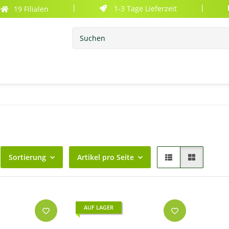
1-3 Tage Lieferzeit
19 Filialen
|
|
Sortierung
Artikel pro Seite
AUF LAGER