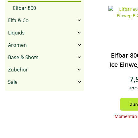
Elfbar 800
Elfa & Co
Liquids
Aromen
Elfbar 80
Base & Shots
Ice Einwe
Zubehör
7,
Sale
3.975,
Zum
Momentan n