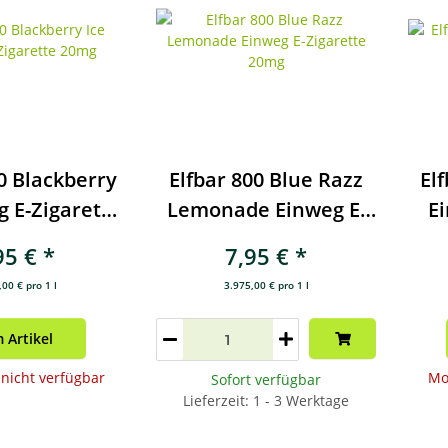
0 Blackberry
Elfbar 800 Blue Razz
El
g E-Zigarette
Lemonade Einweg E-
Ei
20mg
Zigarette 20mg
95 €
*
7,95 €
*
00 € pro 1 l
3.975,00 € pro 1 l
 Artikel
icht verfügbar
Mo
Sofort verfügbar
Lieferzeit: 1 - 3 Werktage