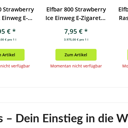
0 Strawberry
Elfbar 800 Strawberry
Elf
 Einweg E-
Ice Einweg E-Zigarette
Ras
ette 20mg
20mg
Ei
95 €
*
7,95 €
*
00 € pro 1 l
3.975,00 € pro 1 l
 Artikel
Zum Artikel
icht verfügbar
Momentan nicht verfügbar
Mo
 – Dein Einstieg in die 