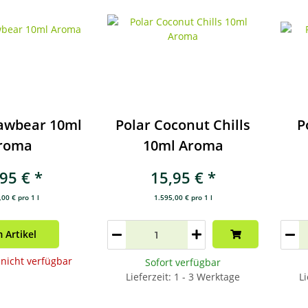
rawbear 10ml
Polar Coconut Chills
P
roma
10ml Aroma
,95 €
*
15,95 €
*
00 € pro 1 l
1.595,00 € pro 1 l
 Artikel
icht verfügbar
Sofort verfügbar
Lieferzeit: 1 - 3 Werktage
Li