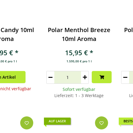
e Candy 10ml
Polar Menthol Breeze
Pol
roma
10ml Aroma
,95 €
*
15,95 €
*
00 € pro 1 l
1.595,00 € pro 1 l
 Artikel
icht verfügbar
Sofort verfügbar
Lieferzeit: 1 - 3 Werktage
Li
AUF LAGER
BESTS