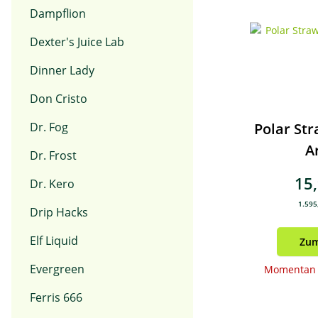
Dampflion
Dexter's Juice Lab
Dinner Lady
Don Cristo
Dr. Fog
Polar St
A
Dr. Frost
15
Dr. Kero
1.595,
Drip Hacks
Elf Liquid
Zum
Evergreen
Momentan n
Ferris 666