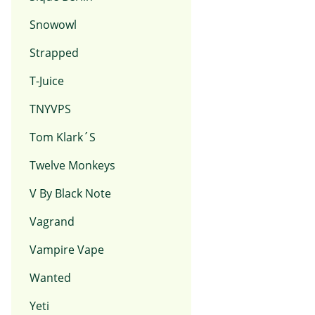
Snowowl
Strapped
T-Juice
TNYVPS
Tom Klark´s
Twelve Monkeys
V By Black Note
Vagrand
Vampire Vape
Wanted
Yeti