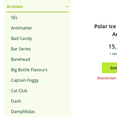
Aromen
5EL
Polar Ic
Antimatter
A
Bad Candy
15
Bar Series
1.595,
Barehead
Zum
Big Bottle Flavours
Momentan n
Captain Foggy
Cat Club
Dash
Dampfdidas