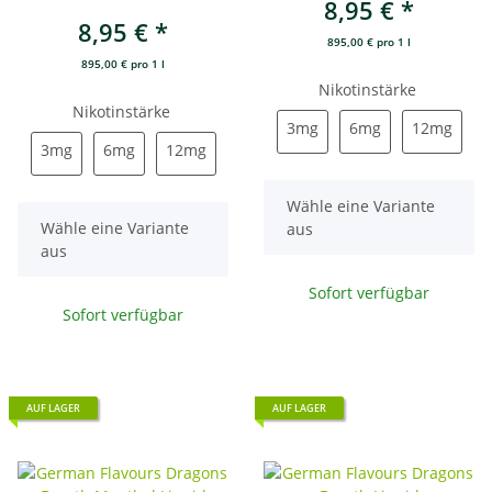
8,95 €
*
8,95 €
*
895,00 € pro 1 l
895,00 € pro 1 l
Nikotinstärke
Nikotinstärke
3mg
6mg
12mg
3mg
6mg
12mg
3mg
6mg
12mg
3mg
6mg
12mg
x
Wähle eine Variante
x
Wähle eine Variante
aus
aus
Sofort verfügbar
Sofort verfügbar
AUF LAGER
AUF LAGER