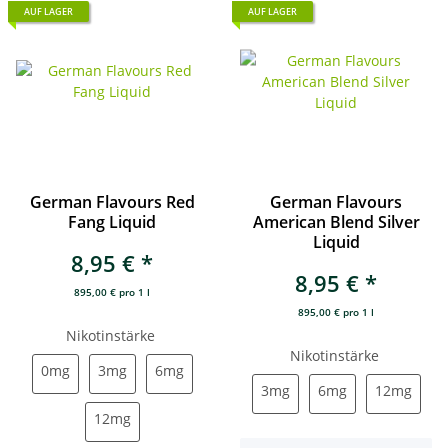
AUF LAGER
AUF LAGER
German Flavours Red
German Flavours
Fang Liquid
American Blend Silver
Liquid
8,95 €
*
8,95 €
*
895,00 € pro 1 l
895,00 € pro 1 l
Nikotinstärke
Nikotinstärke
0mg
3mg
6mg
0mg
3mg
6mg
3mg
6mg
12mg
3mg
6mg
12mg
12mg
12mg