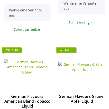
x
Wähle eine Variante
aus
x
Wähle eine Variante
aus
Sofort verfügbar
Sofort verfügbar
AUF LAGER
AUF LAGER
German Flavours
German Flavours Grüner
American Blend Tobacco
Apfel Liquid
Liquid