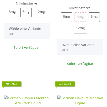
Nikotinstärke
Nikotinstärke
3mg
6mg
12mg
3mg
6mg
12mg
0mg
6mg
0mg
3mg
6mg
3mg
12mg
12mg
x
Wähle eine Variante
aus
x
Wähle eine Variante
Sofort verfügbar
aus
Sofort verfügbar
AUF LAGER
AUF LAGER