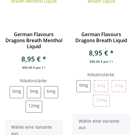
German Flavours
German Flavours
Dragons Breath Menthol
Dragons Breath Liquid
Liquid
8,95 €
*
8,95 €
*
895,00 € pro 1 l
895,00 € pro 1 l
Nikotinstärke
Nikotinstärke
0mg
0mg
3mg
6mg
3mg
6mg
0mg
3mg
6mg
0mg
3mg
6mg
12mg
12mg
12mg
12mg
x
Wähle eine Variante
x
Wähle eine Variante
aus
aus