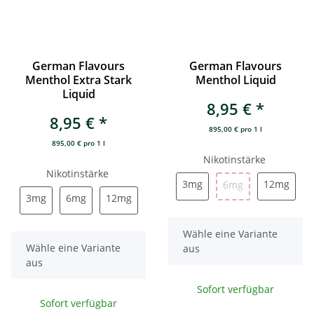
German Flavours
German Flavours
Menthol Extra Stark
Menthol Liquid
Liquid
8,95 €
*
8,95 €
*
895,00 € pro 1 l
895,00 € pro 1 l
Nikotinstärke
Nikotinstärke
3mg
12m
3mg
6mg
12mg
6mg
3mg
6mg
12mg
3mg
6mg
12mg
x
Wähle eine Variante
x
Wähle eine Variante
aus
aus
Sofort verfügbar
Sofort verfügbar