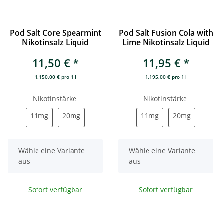
Pod Salt Core Spearmint
Pod Salt Fusion Cola with
Nikotinsalz Liquid
Lime Nikotinsalz Liquid
11,50 €
*
11,95 €
*
1.150,00 € pro 1 l
1.195,00 € pro 1 l
Nikotinstärke
Nikotinstärke
11mg
20mg
11mg
20mg
11mg
20mg
11mg
20mg
x
x
Wähle eine Variante
Wähle eine Variante
aus
aus
Sofort verfügbar
Sofort verfügbar