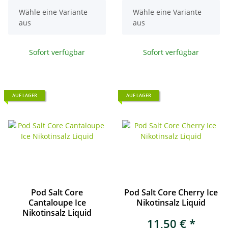
x
x
Wähle eine Variante
Wähle eine Variante
aus
aus
Sofort verfügbar
Sofort verfügbar
AUF LAGER
AUF LAGER
Pod Salt Core
Pod Salt Core Cherry Ice
Cantaloupe Ice
Nikotinsalz Liquid
Nikotinsalz Liquid
11,50 €
*