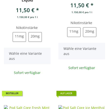
Liquid
11,50 €
*
11,50 €
*
1.150,00 € pro 1 l
1.150,00 € pro 1 l
Nikotinstärke
Nikotinstärke
11mg
20mg
11mg
20mg
11mg
20mg
11mg
20mg
x
Wähle eine Variante
x
Wähle eine Variante
aus
aus
Sofort verfügbar
Sofort verfügbar
BESTSELLER
AUF LAGER