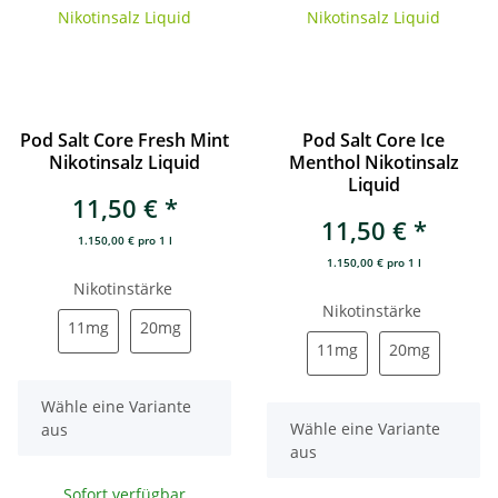
Pod Salt Core Fresh Mint
Pod Salt Core Ice
Nikotinsalz Liquid
Menthol Nikotinsalz
Liquid
11,50 €
*
11,50 €
*
1.150,00 € pro 1 l
1.150,00 € pro 1 l
Nikotinstärke
Nikotinstärke
11mg
20mg
11mg
20mg
11mg
20mg
11mg
20mg
x
Wähle eine Variante
x
Wähle eine Variante
aus
aus
Sofort verfügbar