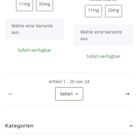
11mg
20mg
11mg
20mg
11mg
20mg
11mg
20mg
x
Wähle eine Variante
x
Wähle eine Variante
aus
aus
Sofort verfügbar
Sofort verfügbar
Artikel 1 - 20 von 24
Seite
1
Kategorien