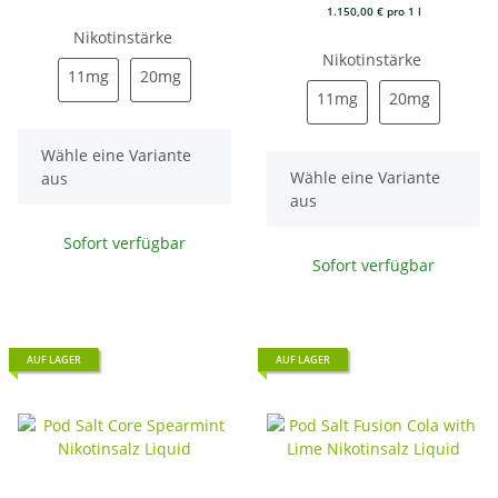
1.150,00 € pro 1 l
Nikotinstärke
Nikotinstärke
11mg
20mg
11mg
20mg
11mg
20mg
11mg
20mg
x
Wähle eine Variante
x
Wähle eine Variante
aus
aus
Sofort verfügbar
Sofort verfügbar
AUF LAGER
AUF LAGER