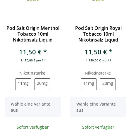
Pod Salt Origin Menthol
Pod Salt Origin Royal
Tobacco 10ml
Tobacco 10ml
Nikotinsalz Liquid
Nikotinsalz Liquid
11,50 €
*
11,50 €
*
1.150,00 € pro 1 l
1.150,00 € pro 1 l
Nikotinstärke
Nikotinstärke
11mg
20mg
11mg
20mg
11mg
20mg
11mg
20mg
x
x
Wähle eine Variante
Wähle eine Variante
aus
aus
Sofort verfügbar
Sofort verfügbar