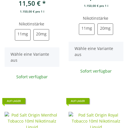
11,50 €
*
1.150,00 € pro 1 l
1.150,00 € pro 1 l
Nikotinstärke
Nikotinstärke
11mg
20mg
11mg
20mg
11mg
20mg
11mg
20mg
x
Wähle eine Variante
x
Wähle eine Variante
aus
aus
Sofort verfügbar
Sofort verfügbar
AUF LAGER
AUF LAGER