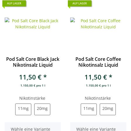
AUF LAGER
AUF LAGER
Pod Salt Core Black Jack
Pod Salt Core Coffee
Nikotinsalz Liquid
Nikotinsalz Liquid
11,50 €
*
11,50 €
*
1.150,00 € pro 1 l
1.150,00 € pro 1 l
Nikotinstärke
Nikotinstärke
11mg
20mg
11mg
20mg
11mg
20mg
11mg
20mg
x
x
Wähle eine Variante
Wähle eine Variante