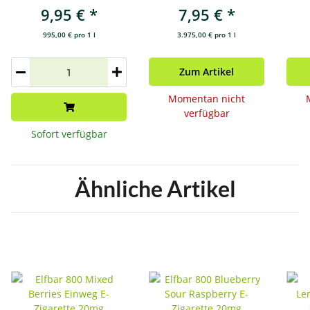
Liquid 10mg
Cherry Ice
Zi
9,95 €
*
7,95 €
*
Einweg E-
Zigarette 20mg
995,00 € pro 1 l
3.975,00 € pro 1 l
Zum Artikel
Momentan nicht
verfügbar
Sofort verfügbar
Ähnliche Artikel