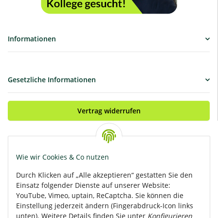
Informationen
Gesetzliche Informationen
Vertrag widerrufen
Bezahle bequem per:
Wie wir Cookies & Co nutzen
Durch Klicken auf „Alle akzeptieren“ gestatten Sie den
Einsatz folgender Dienste auf unserer Website:
Rasante Zustellung mit:
YouTube, Vimeo, uptain, ReCaptcha. Sie können die
Einstellung jederzeit ändern (Fingerabdruck-Icon links
unten). Weitere Details finden Sie unter
Konfigurieren