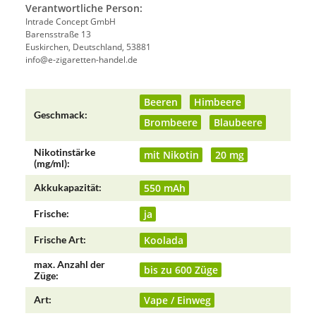
Verantwortliche Person:
Intrade Concept GmbH
Barensstraße 13
Euskirchen, Deutschland, 53881
info@e-zigaretten-handel.de
Produkteigenschaft
Wert
Beeren
Himbeere
Geschmack:
Brombeere
Blaubeere
Nikotinstärke
mit Nikotin
20 mg
(mg/ml):
550 mAh
Akkukapazität:
ja
Frische:
Koolada
Frische Art:
max. Anzahl der
bis zu 600 Züge
Züge:
Vape / Einweg
Art: