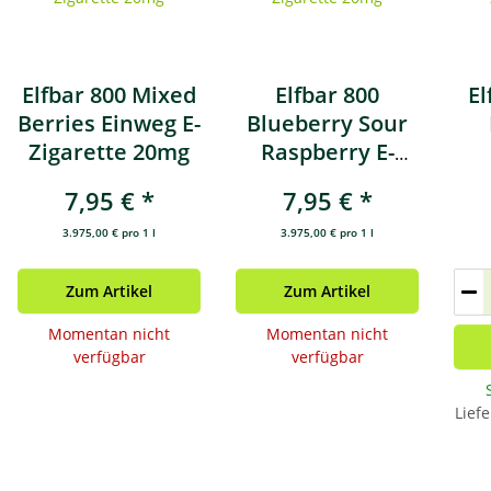
Elfbar 800 Mixed
Elfbar 800
El
Berries Einweg E-
Blueberry Sour
Zigarette 20mg
Raspberry E-
Zigarette 20mg
Zi
7,95 €
*
7,95 €
*
3.975,00 € pro 1 l
3.975,00 € pro 1 l
Zum Artikel
Zum Artikel
Momentan nicht
Momentan nicht
verfügbar
verfügbar
Liefe