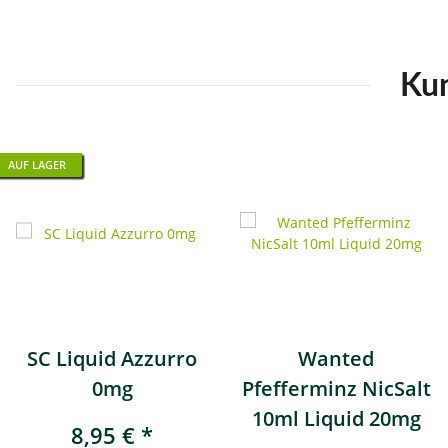
Kun
AUF LAGER
AUF LAGER
AUF LAGER
AUF LAGER
AUF LAGER
SC Liquid Azzurro
Wanted
0mg
Pfefferminz NicSalt
10ml Liquid 20mg
8,95 €
*