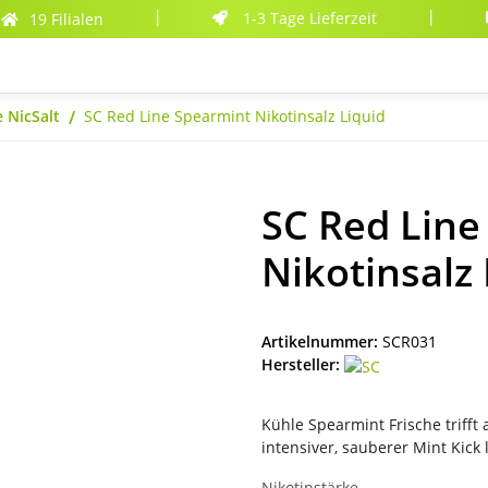
1-3 Tage Lieferzeit
19 Filialen
|
|
 NicSalt
SC Red Line Spearmint Nikotinsalz Liquid
SC Red Line
Nikotinsalz 
Artikelnummer:
SCR031
Hersteller:
Kühle Spearmint Frische trifft
intensiver, sauberer Mint Kick
Nikotinstärke