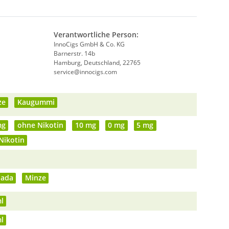
Verantwortliche Person:
InnoCigs GmbH & Co. KG
Barnerstr. 14b
Hamburg, Deutschland, 22765
service@innocigs.com
ze
Kaugummi
mg
ohne Nikotin
10 mg
0 mg
5 mg
Nikotin
lada
Minze
l
l