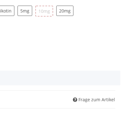
ohne Nikotin
5mg
20mg
ikotin
5mg
10mg
20mg
10mg
Frage zum Artikel