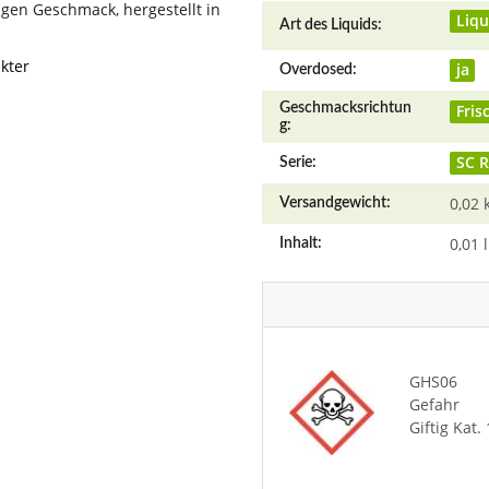
gen Geschmack, hergestellt in
Liqu
Art des Liquids:
kter
ja
Overdosed:
Geschmacksrichtun
Fris
g:
SC R
Serie:
0,02 
Versandgewicht:
0,01 l
Inhalt:
GHS06
Gefahr
Giftig Kat. 