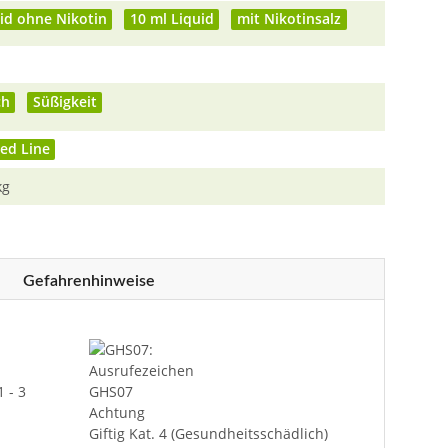
id ohne Nikotin
10 ml Liquid
mit Nikotinsalz
ch
Süßigkeit
ed Line
kg
Gefahrenhinweise
1 - 3
GHS07
Achtung
Giftig Kat. 4 (Gesundheitsschädlich)