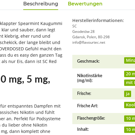
Beschreibung
Bewertungen
Herstellerinformationen:
geklappter Spearmint Kaugummi
SC
 klar und sauber, dann legt
Geodetów 28
t klebrig, eher rund und
Gdansk, Polen, 80-298
ischekick, der lange bleibt und
info@flavourtec.net
s OVERDOSED Gefühl macht den
dass du es easy den ganzen Tag
Produkteigenschaft
Wert
Min
ls nur Eis, dann ist SC Red
Geschmack:
20 
Nikotinstärke
 0 mg, 5 mg,
(mg/ml):
mit 
ja
Frische:
Koo
t für entspanntes Dampfen mit
Frische Art:
assisches Nikotin und fühlt
10 m
er an. Perfekt für Podsysteme
Flaschengröße:
 du lieber ohne Nikotin
10 m
Inhalt:
0 mg, dann komplett ohne