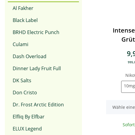
Al Fakher
Black Label
Intense
BRHD Electric Punch
Grüt
Culami
Nikotin
9,
Dash Overload
995,0
Dinner Lady Fruit Full
Niko
DK Salts
10mg
Don Cristo
Dr. Frost Arctic Edition
x
Wähle eine
Elfliq By Elfbar
Sofor
ELUX Legend