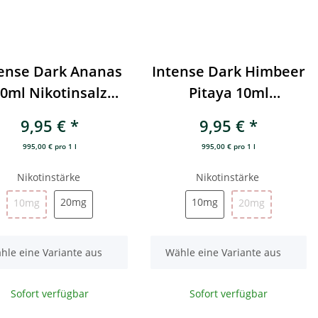
tense Dark Ananas
Intense Dark Himbeer
0ml Nikotinsalz
Pitaya 10ml
Liquid
Nikotinsalz Liquid
9,95 €
*
9,95 €
*
995,00 € pro 1 l
995,00 € pro 1 l
Nikotinstärke
Nikotinstärke
20mg
10mg
10mg
20mg
10mg
20mg
10mg
20mg
x
hle eine Variante aus
Wähle eine Variante aus
Sofort verfügbar
Sofort verfügbar