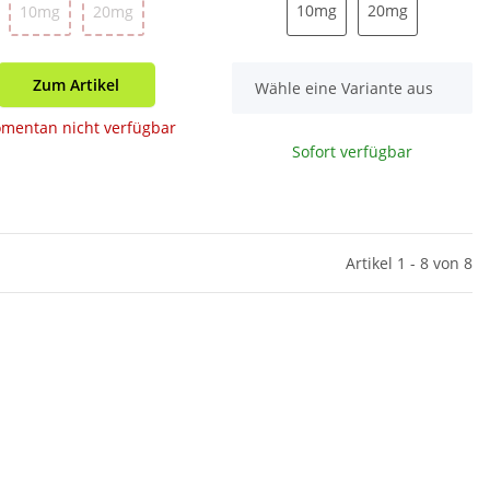
10mg
20mg
10mg
20mg
10mg
20mg
10mg
20mg
Zum Artikel
x
Wähle eine Variante aus
mentan nicht verfügbar
Sofort verfügbar
Artikel 1 - 8 von 8