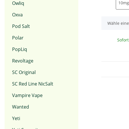
Owliq
10mg
Oxva
x
Wähle eine
Pod Salt
Polar
Sofor
PopLiq
Revoltage
SC Original
SC Red Line NicSalt
Vampire Vape
Wanted
Yeti