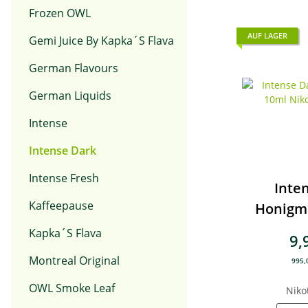
Frozen OWL
AUF LAGER
Gemi Juice By Kapka´s Flava
German Flavours
German Liquids
Intense
Intense Dark
Intense Fresh
Inte
Kaffeepause
Honigm
Nikotin
Kapka´s Flava
9,
Montreal Original
995,0
OWL Smoke Leaf
Niko