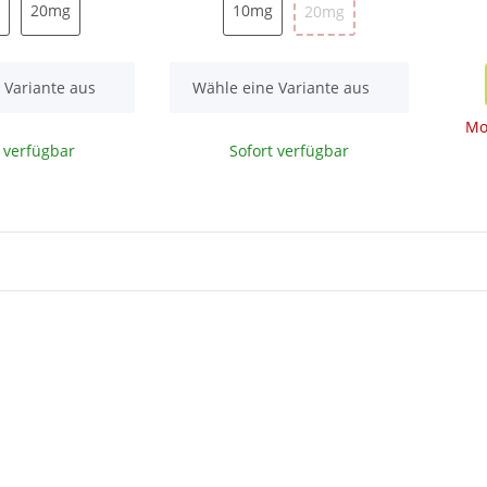
10mg
20mg
10mg
20mg
10mg
20mg
20mg
x
 Variante aus
Wähle eine Variante aus
Mo
t verfügbar
Sofort verfügbar