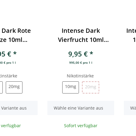
 Dark Rote
Intense Dark
In
ze 10ml
Vierfrucht 10ml
1
salz Liquid
Nikotinsalz Liquid
95 €
*
9,95 €
*
0 € pro 1 l
995,00 € pro 1 l
tinstärke
Nikotinstärke
10mg
20mg
10mg
20mg
10mg
20mg
20mg
x
x
 Variante aus
Wähle eine Variante aus
Wä
t verfügbar
Sofort verfügbar