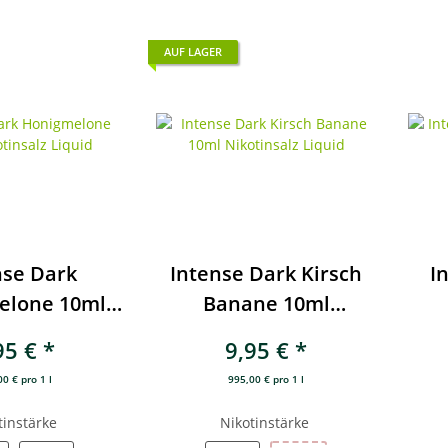
AUF LAGER
nse Dark
Intense Dark Kirsch
I
elone 10ml
Banane 10ml
salz Liquid
Nikotinsalz Liquid
N
95 €
*
9,95 €
*
0 € pro 1 l
995,00 € pro 1 l
tinstärke
Nikotinstärke