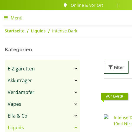
Online & vor Ort
|
Menü
Startseite
Liquids
Intense Dark
Kategorien
Filter
E-Zigaretten
Akkuträger
Verdampfer
AUF LAGER
Vapes
Elfa & Co
Liquids