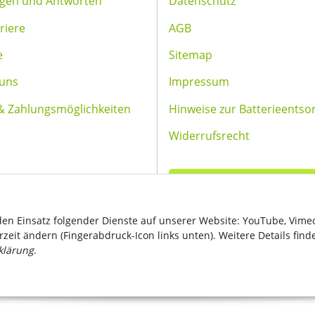
agen und Antworten
Datenschutz
riere
AGB
e
Sitemap
 uns
Impressum
& Zahlungsmöglichkeiten
Hinweise zur Batterieentso
Widerrufsrecht
Vertrag widerrufen
 den Einsatz folgender Dienste auf unserer Website: YouTube, Vime
zeit ändern (Fingerabdruck-Icon links unten). Weitere Details find
klärung
.