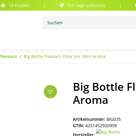
19 Filialen
1-3 Tage Lieferzeit
|
|
 Flavours
Big Bottle Flavours Polar Ice 10ml Aroma
Big Bottle F
Aroma
Artikelnummer:
BIG035
GTIN:
4251452920958
Hersteller: