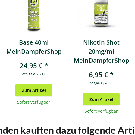
Base 40ml
Nikotin Shot
MeinDampferShop
20mg/ml
MeinDampferShop
24,95 €
*
6,95 €
*
623,75 € pro 1 l
695,00 € pro 1 l
Zum Artikel
Zum Artikel
Sofort verfügbar
Sofort verfügbar
den kauften dazu folgende Arti