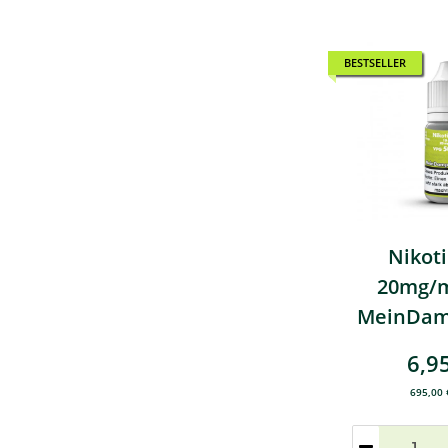
BESTSELLER
BESTSELLER
BESTSELLER
Nikoti
20mg/m
MeinDam
6,9
695,00 €