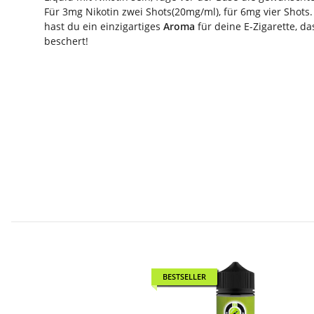
Für 3mg Nikotin zwei Shots(20mg/ml), für 6mg vier Shots
hast du ein einzigartiges
Aroma
für deine E-Zigarette, d
beschert!
BESTSELLER
BESTSELLER
BESTSELLER
BESTSELLER