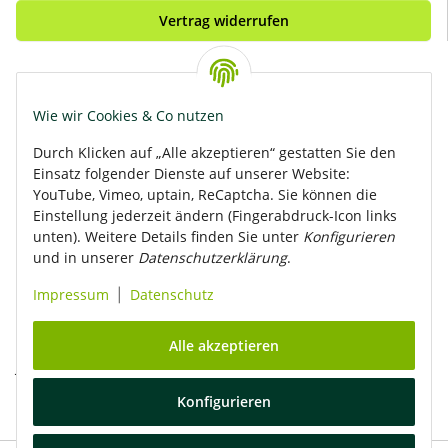
Vertrag widerrufen
Bezahle bequem per:
Wie wir Cookies & Co nutzen
Durch Klicken auf „Alle akzeptieren“ gestatten Sie den
Einsatz folgender Dienste auf unserer Website:
Rasante Zustellung mit:
YouTube, Vimeo, uptain, ReCaptcha. Sie können die
Einstellung jederzeit ändern (Fingerabdruck-Icon links
unten). Weitere Details finden Sie unter
Konfigurieren
und in unserer
Datenschutzerklärung
.
Impressum
Datenschutz
|
Alle akzeptieren
Jetzt
Newsletter abonnieren
und keine Neuigkeiten mehr
verpassen!
Konfigurieren